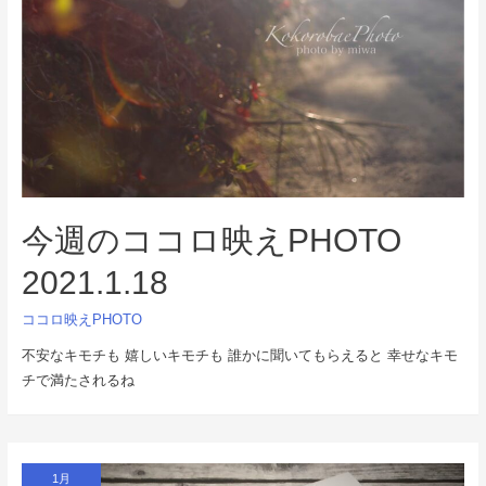
今週のココロ映えPHOTO
2021.1.18
ココロ映えPHOTO
不安なキモチも 嬉しいキモチも 誰かに聞いてもらえると 幸せなキモ
チで満たされるね
1月