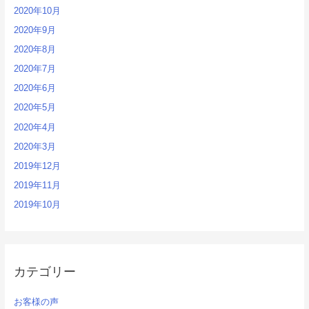
2020年10月
2020年9月
2020年8月
2020年7月
2020年6月
2020年5月
2020年4月
2020年3月
2019年12月
2019年11月
2019年10月
カテゴリー
お客様の声