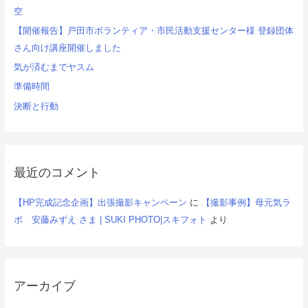
空
【開催報告】戸田市ボランティア・市民活動支援センター様 登録団体
さん向け講座開催しました
気が済むまでヤスム
準備時間
決断と行動
最近のコメント
【HP完成記念企画】出張撮影キャンペーン
に
【撮影事例】母元気ラ
ボ 安藤みずえ さま | SUKI PHOTO|スキフォト
より
アーカイブ