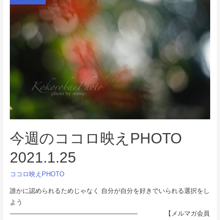
今週のココロ映えPHOTO
2021.1.25
ココロ映えPHOTO
誰かに認められるためじゃなく 自分が自分を好きでいられる選択をし
よう
―――――――――――――――――――― 【メルマガ会員