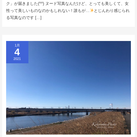
ク」が届きました(^^) ヌード写真なんだけど、とっても美しくて、女
性って美しいものなのかもしれない！誰もが…
とじんわり感じられ
る写真なのです […]
1月
4
2021