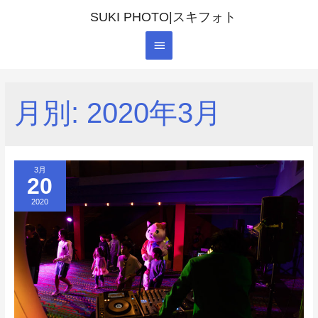
SUKI PHOTO|スキフォト
メ
イ
ン
月別: 2020年3月
メ
ニ
ュ
3月
20
ー
2020