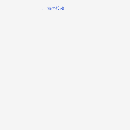
投
←
前の投稿
稿
ナ
ビ
ゲ
ー
シ
ョ