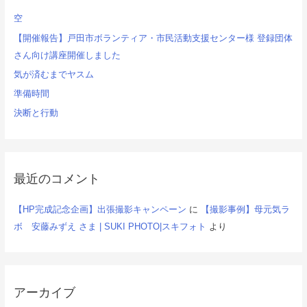
ョ
空
ン
【開催報告】戸田市ボランティア・市民活動支援センター様 登録団体
さん向け講座開催しました
気が済むまでヤスム
準備時間
決断と行動
最近のコメント
【HP完成記念企画】出張撮影キャンペーン
に
【撮影事例】母元気ラ
ボ 安藤みずえ さま | SUKI PHOTO|スキフォト
より
アーカイブ