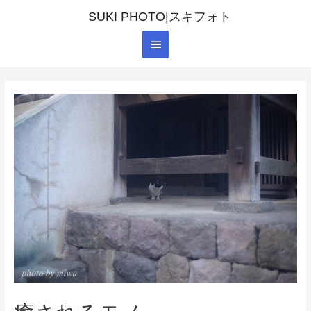
SUKI PHOTO|スキフォト
メ
イ
ン
メ
ニ
ュ
ー