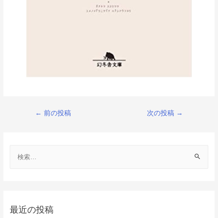
投
←
前の投稿
次の投稿
→
稿
ナ
検
ビ
索
ゲ
:
ー
シ
最近の投稿