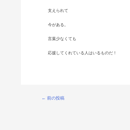
支えられて
今がある。
言葉少なくても
応援してくれている人はいるものだ！
投
←
前の投稿
稿