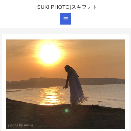
SUKI PHOTO|スキフォト
メ
イ
ン
メ
ニ
ュ
ー