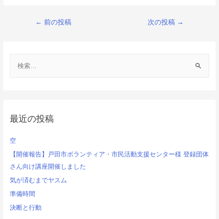
投
←
前の投稿
次の投稿
→
稿
ナ
検
ビ
索
ゲ
:
ー
シ
最近の投稿
ョ
空
ン
【開催報告】戸田市ボランティア・市民活動支援センター様 登録団体
さん向け講座開催しました
気が済むまでヤスム
準備時間
決断と行動