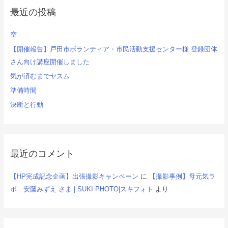
シ
最近の投稿
ョ
空
ン
【開催報告】戸田市ボランティア・市民活動支援センター様 登録団体
さん向け講座開催しました
気が済むまでヤスム
準備時間
決断と行動
最近のコメント
【HP完成記念企画】出張撮影キャンペーン
に
【撮影事例】母元気ラ
ボ 安藤みずえ さま | SUKI PHOTO|スキフォト
より