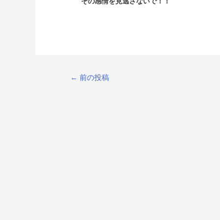
その感情を見逃さないで！！
投
←
前の投稿
稿
ナ
ビ
ゲ
ー