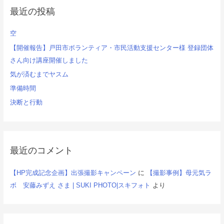
シ
最近の投稿
ョ
空
ン
【開催報告】戸田市ボランティア・市民活動支援センター様 登録団体
さん向け講座開催しました
気が済むまでヤスム
準備時間
決断と行動
最近のコメント
【HP完成記念企画】出張撮影キャンペーン
に
【撮影事例】母元気ラ
ボ 安藤みずえ さま | SUKI PHOTO|スキフォト
より