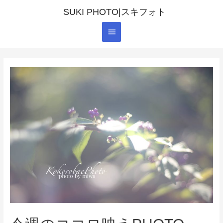
SUKI PHOTO|スキフォト
メ
イ
ン
メ
ニ
ュ
ー