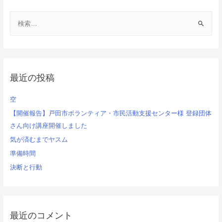
ナ
検
ビ
索
ゲ
:
ー
シ
最近の投稿
ョ
空
ン
【開催報告】戸田市ボランティア・市民活動支援センター様 登録団体
さん向け講座開催しました
気が済むまでヤスム
準備時間
決断と行動
最近のコメント