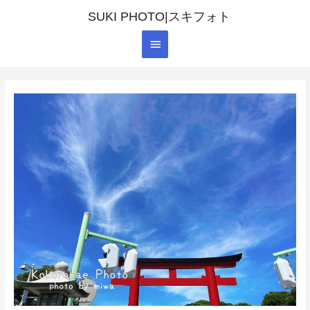
SUKI PHOTO|スキフォト
メ
イ
ン
メ
ニ
ュ
ー